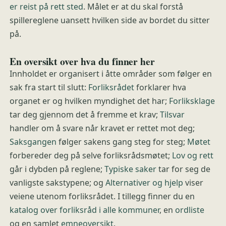
er reist på rett sted
. Målet er at du skal forstå
spillereglene uansett hvilken side av bordet du sitter
på.
En oversikt over hva du finner her
Innholdet er organisert i åtte områder som følger en
sak fra start til slutt:
Forliksrådet
forklarer hva
organet er og hvilken myndighet det har;
Forliksklage
tar deg gjennom det å fremme et krav;
Tilsvar
handler om å svare når kravet er rettet mot deg;
Saksgangen
følger sakens gang steg for steg;
Møtet
forbereder deg på selve forliksrådsmøtet;
Lov og rett
går i dybden på reglene;
Typiske saker
tar for seg de
vanligste sakstypene; og
Alternativer og hjelp
viser
veiene utenom forliksrådet. I tillegg finner du en
katalog over forliksråd i alle kommuner
, en
ordliste
og en samlet
emneoversikt
.