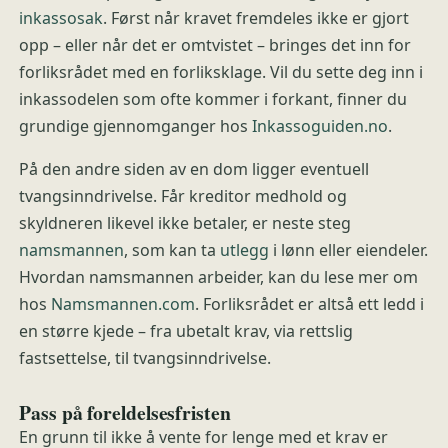
inkassosak
. Først når kravet fremdeles ikke er gjort
opp – eller når det er omtvistet – bringes det inn for
forliksrådet med en forliksklage. Vil du sette deg inn i
inkassodelen som ofte kommer i forkant, finner du
grundige gjennomganger hos
Inkassoguiden.no
.
På den andre siden av en dom ligger eventuell
tvangsinndrivelse. Får kreditor medhold og
skyldneren likevel ikke betaler, er neste steg
namsmannen
, som kan ta
utlegg
i lønn eller eiendeler.
Hvordan namsmannen arbeider, kan du lese mer om
hos
Namsmannen.com
. Forliksrådet er altså ett ledd i
en større kjede – fra ubetalt krav, via rettslig
fastsettelse, til tvangsinndrivelse.
Pass på foreldelsesfristen
En grunn til ikke å vente for lenge med et krav er