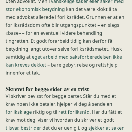
uten advokat. Men i
vanskelige saker eller saker med
stor økonomisk betydning
kan det være klokt å ta
med advokat allerede i forliksrådet. Grunnen er at en
forliksrådsdom ofte blir utgangspunktet – en slags
«base» – for en eventuell videre behandling i
tingretten. Et godt forarbeid tidlig kan derfor få
betydning langt utover selve forliksrådsmøtet. Husk
samtidig at
eget arbeid med saksforberedelsen ikke
kan kreves dekket
– bare gebyr, reise og rettshjelp
innenfor et tak.
Skrevet for begge sider av en tvist
Vi skriver bevisst for begge parter. Står du med et
krav noen ikke betaler, hjelper vi deg å sende en
forliksklage
riktig og til
rett forliksråd
. Har du fått et
krav mot deg, viser vi hvordan du skriver et godt
tilsvar
,
bestrider
det du er uenig i, og
sjekker at saken