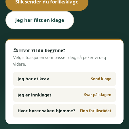
Slik sender du forliksklage
Jeg har fått en klage
⚖️ Hvor vil du begynne?
Velg situasjonen som passer deg, så peker vi deg
videre.
Jeg har et krav
Send klage
Jeg er innklaget
Svar på klagen
Hvor hører saken hjemme?
Finn forliksrådet