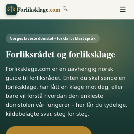
Forliksklage
.com
☰
🔍
Norges laveste domstol – forklart i klart språk
Forliksrådet og forliksklage
Forliksklage.com er en uavhengig norsk
guide til forliksrådet. Enten du skal sende en
forliksklage, har fått en klage mot deg, eller
bare vil forstå hvordan den enkleste
domstolen vår fungerer – her får du tydelige,
kildebelagte svar, steg for steg.