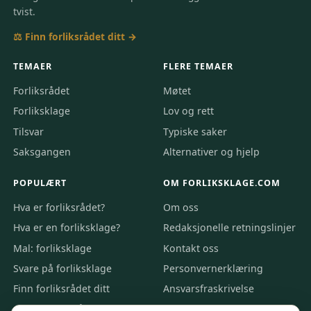
tvist.
⚖️ Finn forliksrådet ditt →
TEMAER
FLERE TEMAER
Forliksrådet
Møtet
Forliksklage
Lov og rett
Tilsvar
Typiske saker
Saksgangen
Alternativer og hjelp
POPULÆRT
OM FORLIKSKLAGE.COM
Hva er forliksrådet?
Om oss
Hva er en forliksklage?
Redaksjonelle retningslinjer
Mal: forliksklage
Kontakt oss
Svare på forliksklage
Personvernerklæring
Finn forliksrådet ditt
Ansvarsfraskrivelse
Alle emner A–Å
Bildekreditt