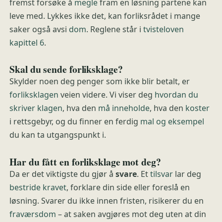
fremst forsøke å
megle
fram en løsning partene kan
leve med. Lykkes ikke det, kan forliksrådet i mange
saker også avsi
dom
. Reglene står i
tvisteloven
kapittel 6
.
Skal du sende forliksklage?
Skylder noen deg penger som ikke blir betalt, er
forliksklagen
veien videre. Vi viser deg
hvordan du
skriver klagen
, hva den
må inneholde
, hva den
koster
i rettsgebyr, og du finner en ferdig
mal og eksempel
du kan ta utgangspunkt i.
Har du fått en forliksklage mot deg?
Da er det viktigste du gjør å
svare
. Et
tilsvar
lar deg
bestride kravet
, forklare din side eller foreslå en
løsning. Svarer du ikke innen fristen, risikerer du en
fraværsdom
– at saken avgjøres mot deg uten at din