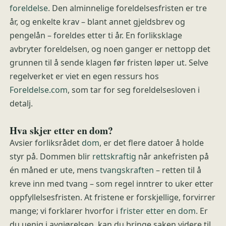
foreldelse
. Den alminnelige foreldelsesfristen er tre
år, og enkelte krav – blant annet gjeldsbrev og
pengelån – foreldes etter ti år. En forliksklage
avbryter foreldelsen, og noen ganger er nettopp det
grunnen til å sende klagen før fristen løper ut. Selve
regelverket er viet en egen ressurs hos
Foreldelse.com
, som tar for seg foreldelsesloven i
detalj.
Hva skjer etter en dom?
Avsier forliksrådet
dom
, er det flere datoer å holde
styr på. Dommen blir
rettskraftig
når ankefristen på
én måned er ute, mens
tvangskraften
– retten til å
kreve inn med tvang – som regel inntrer to uker etter
oppfyllelsesfristen. At fristene er forskjellige, forvirrer
mange; vi forklarer hvorfor i
frister etter en dom
. Er
du uenig i avgjørelsen, kan du bringe saken videre til