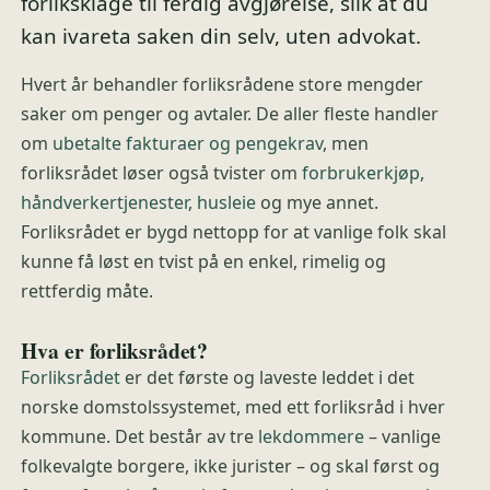
forliksklage til ferdig avgjørelse, slik at du
kan ivareta saken din selv, uten advokat.
Hvert år behandler forliksrådene store mengder
saker om penger og avtaler. De aller fleste handler
om
ubetalte fakturaer og pengekrav
, men
forliksrådet løser også tvister om
forbrukerkjøp
,
håndverkertjenester
,
husleie
og mye annet.
Forliksrådet er bygd nettopp for at vanlige folk skal
kunne få løst en tvist på en enkel, rimelig og
rettferdig måte.
Hva er forliksrådet?
Forliksrådet
er det første og laveste leddet i det
norske domstolssystemet, med ett forliksråd i hver
kommune. Det består av tre
lekdommere
– vanlige
folkevalgte borgere, ikke jurister – og skal først og