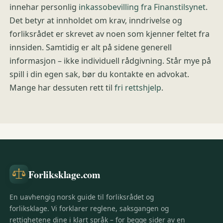
innehar personlig
inkassobevilling fra Finanstilsynet
.
Det betyr at innholdet om krav, inndrivelse og
forliksrådet er skrevet av noen som kjenner feltet fra
innsiden. Samtidig er alt på sidene generell
informasjon – ikke individuell rådgivning. Står mye på
spill i din egen sak, bør du kontakte en advokat.
Mange har dessuten rett til
fri rettshjelp
.
Forliksklage.com
En uavhengig norsk guide til forliksrådet og
forliksklage. Vi forklarer reglene, saksgangen og
rettighetene dine i klart språk – for begge sider av en