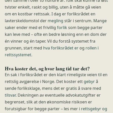
den samme i over to hundre år: folk skal kunne få løst
tvister enkelt, raskt og billig, uten å måtte gå veien
om en kostbar rettssak. I dag er forliksrådet en
lavterskeldomstol der
megling
står i sentrum. Mange
saker ender med et frivillig
forlik
som begge parter
kan leve med – ofte en bedre løsning enn en dom der
én vinner og én taper. Vil du forstå systemet fra
grunnen, start med
hva forliksrådet er
og
rollen i
rettssystemet
.
Hva koster det, og hvor lang tid tar det?
En sak i forliksrådet er den klart rimeligste veien til en
rettslig avgjørelse i Norge. Det koster ett
gebyr
å
sende forliksklage, mens det er gratis å svare med
tilsvar
. Dekningen av eventuelle advokatutgifter er
begrenset, slik at den økonomiske risikoen er
forutsigbar for begge parter – les mer i
rettsgebyr og